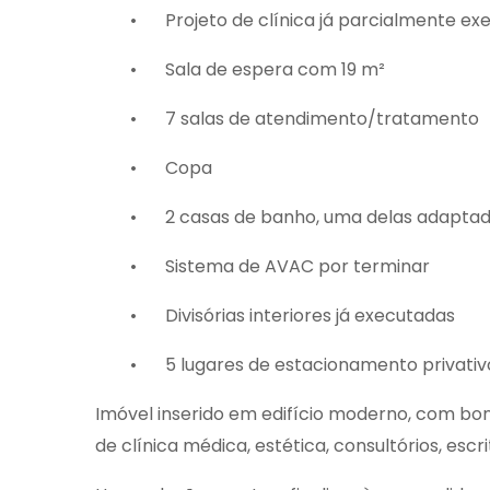
•
Projeto de clínica já parcialmente exe
•
Sala de espera com 19 m²
•
7 salas de atendimento/tratamento
•
Copa
•
2 casas de banho, uma delas adaptad
•
Sistema de AVAC por terminar
•
Divisórias interiores já executadas
•
5 lugares de estacionamento privativo
Imóvel inserido em edifício moderno, com bons
de clínica médica, estética, consultórios, escr