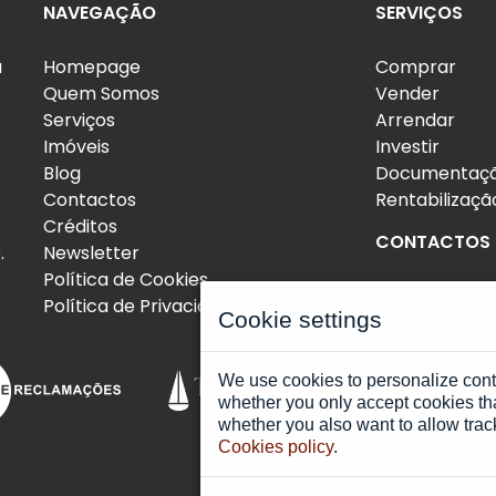
NAVEGAÇÃO
SERVIÇOS
a
Homepage
Comprar
Quem Somos
Vender
Serviços
Arrendar
Imóveis
Investir
Blog
Documentaç
Contactos
Rentabilizaçã
Créditos
CONTACTOS
.
Newsletter
Política de Cookies
info@futurep
Política de Privacidade
Cookie settings
We use cookies to personalize con
Canal de 
whether you only accept cookies tha
whether you also want to allow trac
Cookies policy
.