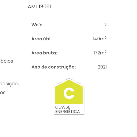
AMI: 18061
Wc´s
2
2
Área útil:
140m
2
Área bruta:
172m
gócios
Ano de construção:
2021
posição,
sos