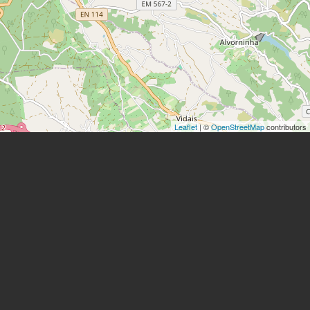
Leaflet
| ©
OpenStreetMap
contributors